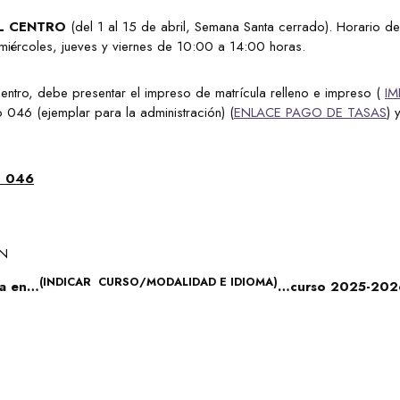
L CENTRO
(del 1 al 15 de abril, Semana Santa cerrado). Horario de
miércoles, jueves y viernes de 10:00 a 14:00 horas.
 centro, debe presentar el impreso de matrícula relleno e impreso (
IM
 046 (ejemplar para la administración) (
ENLACE PAGO DE TASAS
) 
O 046
ÓN
(INDICAR CURSO/MODALIDAD E IDIOMA)
la en…
…curso 2025-202