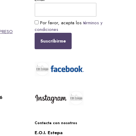
Por favor, acepta los
términos y
condiciones
PRESO
y
6
Contacta con nosotros
E.O.I. Estepa