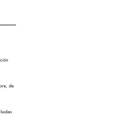
nción
bre, de
luidas