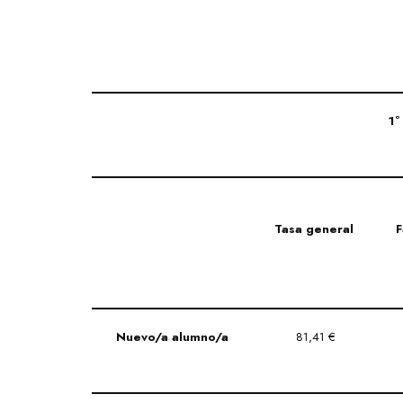
1º
Tasa general
F
Nuevo/a alumno/a
81,41 €