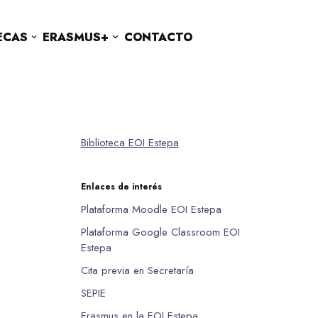
ECAS
ERASMUS+
CONTACTO
Biblioteca EOI Estepa
Enlaces de interés
Plataforma Moodle EOI Estepa
Plataforma Google Classroom EOI
Estepa
Cita previa en Secretaría
SEPIE
Erasmus en la EOI Estepa