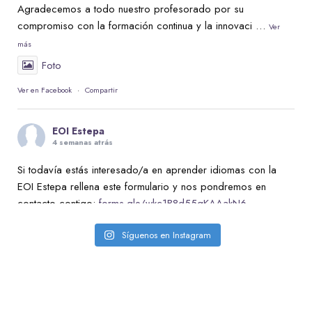
Agradecemos a todo nuestro profesorado por su
compromiso con la formación continua y la innovaci
…
Ver
más
Foto
Ver en Facebook
·
Compartir
EOI Estepa
4 semanas atrás
Si todavía estás interesado/a en aprender idiomas con la
EOI Estepa rellena este formulario y nos pondremos en
contacto contigo:
forms.gle/wkc1B8d55qKAAakN6
Foto
Síguenos en Instagram
Ver en Facebook
·
Compartir
EOI Estepa
4 semanas atrás