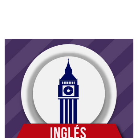
Foto
Ver en Facebook
·
Compartir
EOI Estepa
1 mes atrás
El curso 2026/2027 podrás presumir de escuela y dar
mucho que hablar con esta bolsa.
Foto
Ver en Facebook
·
Compartir