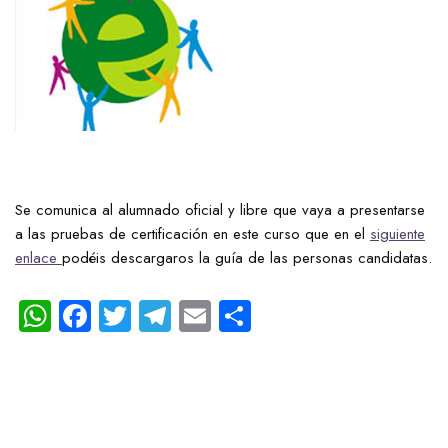
Se comunica al alumnado oficial y libre que vaya a presentarse
a las pruebas de certificación en este curso que en el
siguiente
enlace
podéis descargaros la guía de las personas candidatas.
W
Fa
T
Te
E
C
ha
ce
wi
le
m
o
ts
b
tt
gr
ail
m
A
o
er
a
p
p
ok
m
ar